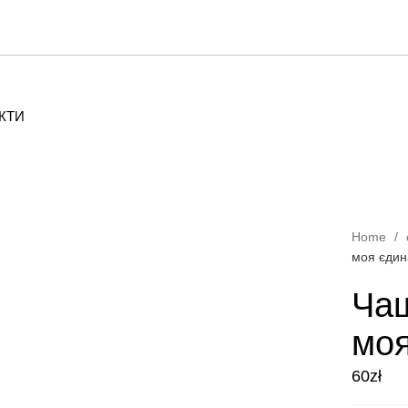
КТИ
Home
/
моя єдин
Чаш
моя
60
zł