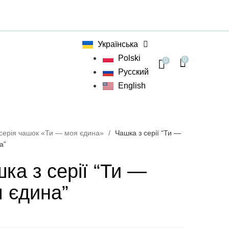
Українська
Polski
0
0
Русский
English
серія чашок «Ти — моя єдина»
/
Чашка з серії “Ти —
а”
ка з серії “Ти —
 єдина”