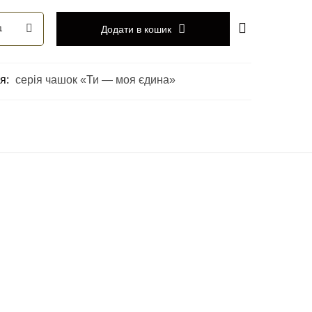
Додати в кошик
ія:
серія чашок «Ти — моя єдина»