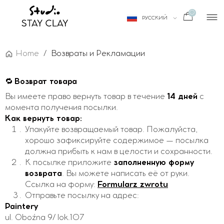
УКРАЇНСЬКА
0
РУССКИЙ
ENGLISH
Home
/
Возвраты и Рекламации
🔁
Возврат товара
Вы имеете право вернуть товар в течение
14 дней
с
момента получения посылки.
Как вернуть товар:
Упакуйте возвращаемый товар. Пожалуйста,
хорошо зафиксируйте содержимое — посылка
должна прибыть к нам в целости и сохранности.
К посылке приложите
заполненную форму
возврата
. Вы можете написать её от руки.
Ссылка на форму:
Formularz zwrotu
Отправьте посылку на адрес:
Paintery
ul. Oboźna 9/ lok.107